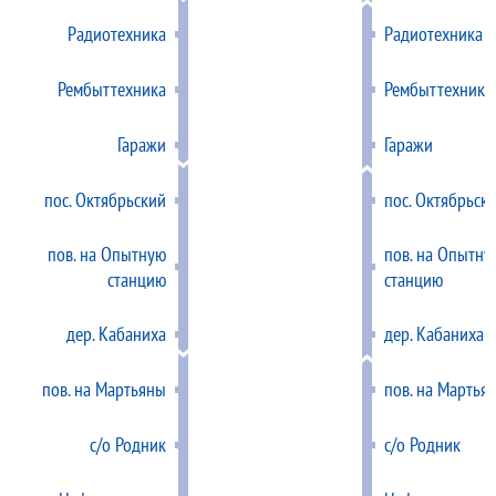
Радиотехника
Радиотехника
Рембыттехника
Рембыттехника
Гаражи
Гаражи
пос. Октябрьский
пос. Октябрьск
пов. на Опытную
пов. на Опытну
станцию
станцию
дер. Кабаниха
дер. Кабаниха
пов. на Мартьяны
пов. на Мартья
с/о Родник
с/о Родник