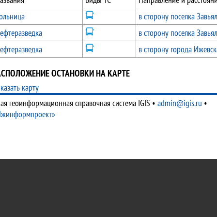
ольница
в сторону поселка Завья
ефтеразведка
в сторону поселка Завья
ефтеразведка
в сторону города Ижевск
АСПОЛОЖЕНИЕ ОСТАНОВКИ НА КАРТЕ
казать карту
ая геоинформационная справочная система IGIS
•
admin@igis.ru
•
Ижинформпроект»