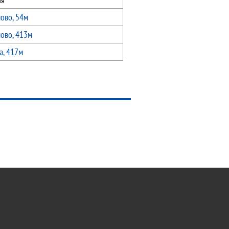
лово, 54м
лово, 413м
а, 417м