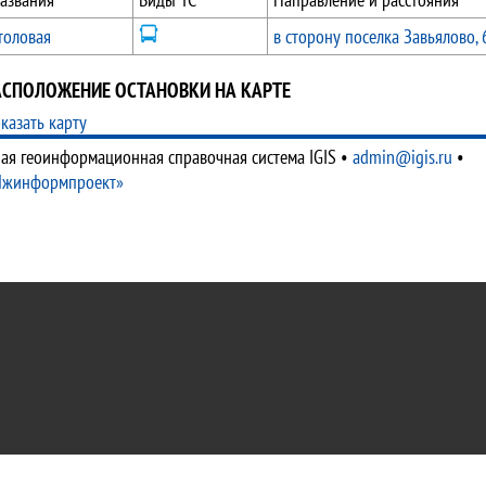
толовая
в сторону поселка Завьялово,
АСПОЛОЖЕНИЕ ОСТАНОВКИ НА КАРТЕ
казать карту
ая геоинформационная справочная система IGIS
•
admin@igis.ru
•
Ижинформпроект»