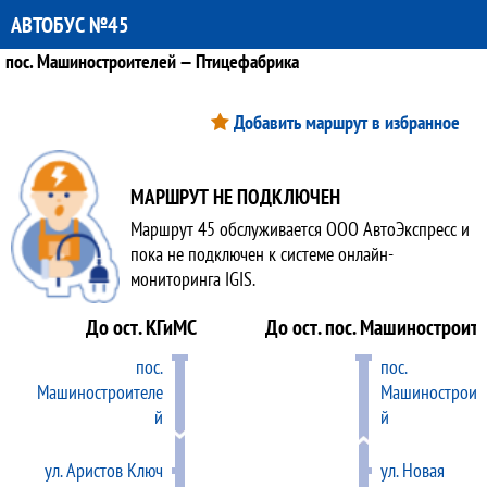
АВТОБУС №45
пос. Машиностроителей — Птицефабрика
Добавить маршрут в избранное
МАРШРУТ НЕ ПОДКЛЮЧЕН
Маршрут 45 обслуживается ООО АвтоЭкспресс и
пока не подключен к системе онлайн-
мониторинга IGIS.
До ост. КГиМС
До ост. пос. Машиностроит
пос.
пос.
Машиностроителе
Машиностроит
й
й
ул. Аристов Ключ
ул. Новая