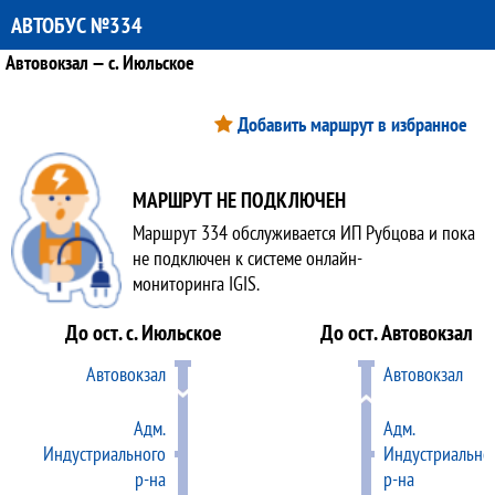
АВТОБУС №334
Автовокзал — с. Июльское
Добавить маршрут в избранное
МАРШРУТ НЕ ПОДКЛЮЧЕН
Маршрут 334 обслуживается ИП Рубцова и пока
не подключен к системе онлайн-
мониторинга IGIS.
До ост. с. Июльское
До ост. Автовокзал
Автовокзал
Автовокзал
Адм.
Адм.
Индустриального
Индустриально
р-на
р-на