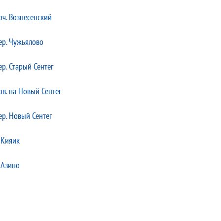
оч. Вознесенский
ер. Чужьялово
ер. Старый Сентег
ов. на Новый Сентег
ер. Новый Сентег
. Кияик
. Азино