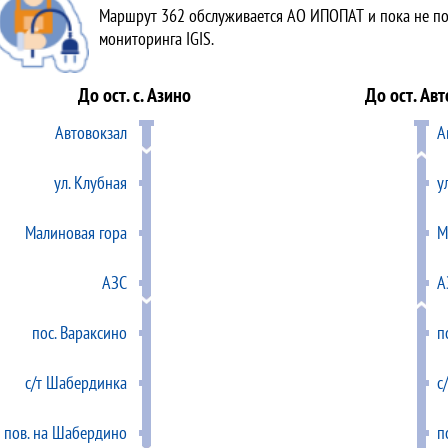
Маршрут 362 обслуживается АО ИПОПАТ и пока не по
мониторинга IGIS.
До ост. с. Азино
До ост. Ав
Автовокзал
А
ул. Клубная
у
Малиновая гора
М
АЗС
А
пос. Вараксино
п
c/т Шабердинка
c
пов. на Шабердино
п