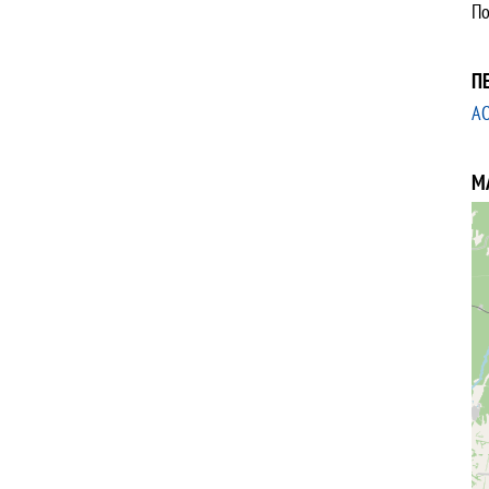
По
П
А
М