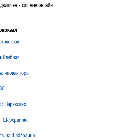
дключен к системе онлайн-
товокзал
втовокзал
л. Клубная
алиновая гора
ЗС
ос. Вараксино
/т Шабердинка
ов. на Шабердино