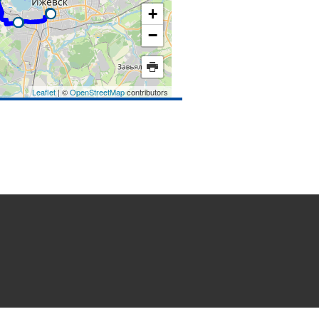
+
−
Leaflet
| ©
OpenStreetMap
contributors