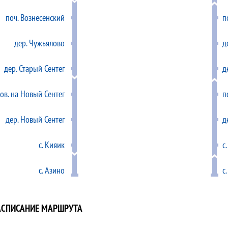
поч. Вознесенский
п
дер. Чужьялово
д
дер. Старый Сентег
д
ов. на Новый Сентег
п
дер. Новый Сентег
д
с. Кияик
с
с. Азино
с
АСПИСАНИЕ МАРШРУТА