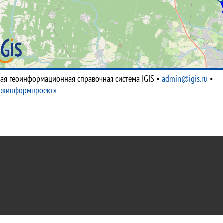
ая геоинформационная справочная система IGIS
•
admin@igis.ru
•
Ижинформпроект»