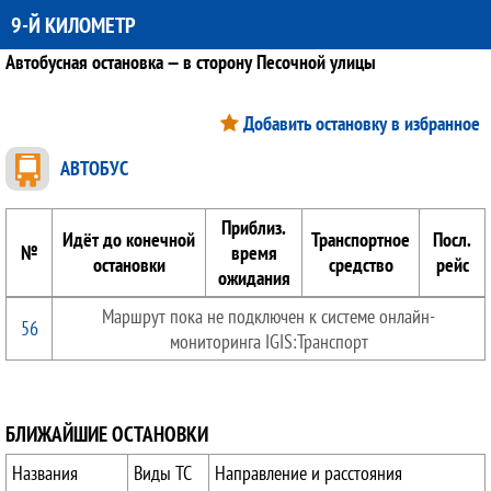
9-Й КИЛОМЕТР
Автобусная остановка — в сторону Песочной улицы
Добавить остановку в избранное
АВТОБУС
Приблиз.
Идёт до конечной
Транспортное
Посл.
№
время
остановки
средство
рейс
ожидания
Маршрут пока не подключен к системе онлайн-
56
мониторинга IGIS:Транспорт
БЛИЖАЙШИЕ ОСТАНОВКИ
Названия
Виды ТС
Направление и расстояния