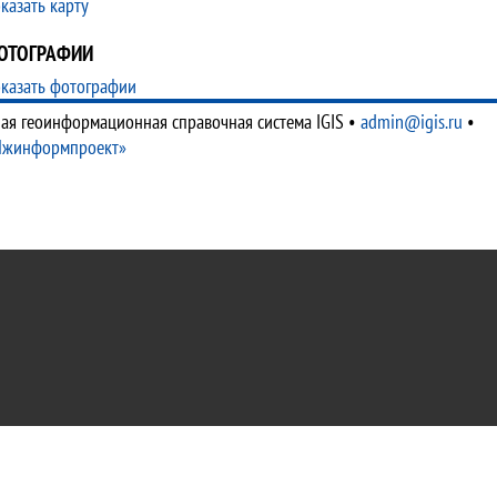
казать карту
ОТОГРАФИИ
казать фотографии
ая геоинформационная справочная система IGIS
•
admin@igis.ru
•
Ижинформпроект»