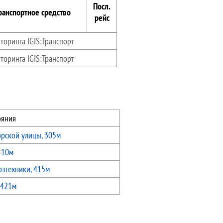
Посл.
ранспортное средство
рейс
торинга IGIS:Транспорт
торинга IGIS:Транспорт
ояния
орской улицы, 305м
410м
озтехники, 415м
 421м