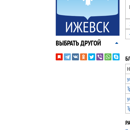
ВЫБРАТЬ ДРУГОЙ
Б
Н
у
Т
у
Т
Р