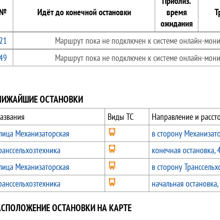
Приблиз.
№
Идёт до конечной остановки
время
Т
ожидания
21
Маршрут пока не подключен к системе онлайн-мони
49
Маршрут пока не подключен к системе онлайн-мони
ЛИЖАЙШИЕ ОСТАНОВКИ
азвания
Виды ТС
Направление и расст
лица Механизаторская
в сторону Механизат
ранссельхозтехника
конечная остановка, 
лица Механизаторская
в сторону Транссельх
ранссельхозтехника
начальная остановка,
АСПОЛОЖЕНИЕ ОСТАНОВКИ НА КАРТЕ