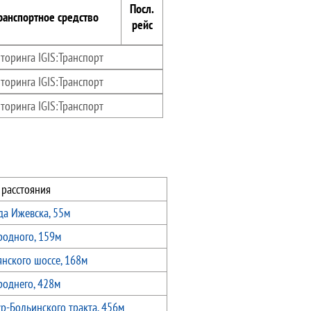
Посл.
ранспортное средство
рейс
торинга IGIS:Транспорт
торинга IGIS:Транспорт
торинга IGIS:Транспорт
 расстояния
да Ижевска, 55м
родного, 159м
янского шоссе, 168м
роднего, 428м
р-Бодьинского тракта, 456м