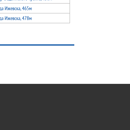
да Ижевска, 465м
да Ижевска, 478м