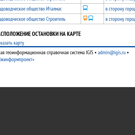
адоводческое общество Италмас
в сторону горо
адоводческое общество Строитель
в сторону горо
АСПОЛОЖЕНИЕ ОСТАНОВКИ НА КАРТЕ
казать карту
ая геоинформационная справочная система IGIS
•
admin@igis.ru
•
Ижинформпроект»