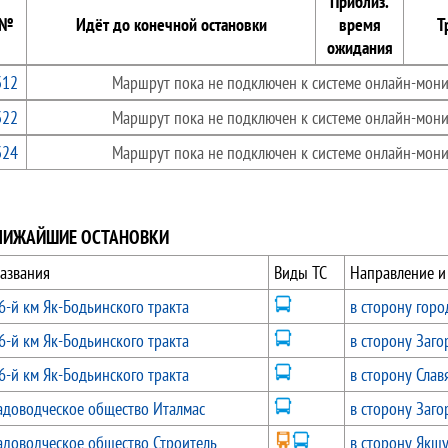
Приблиз.
№
Идёт до конечной остановки
время
Т
ожидания
312
Маршрут пока не подключен к системе онлайн-мони
322
Маршрут пока не подключен к системе онлайн-мони
324
Маршрут пока не подключен к системе онлайн-мони
ЛИЖАЙШИЕ ОСТАНОВКИ
азвания
Виды ТС
Направление и
6-й км Як-Бодьинского тракта
в сторону горо
6-й км Як-Бодьинского тракта
в сторону Заго
6-й км Як-Бодьинского тракта
в сторону Слав
адоводческое общество Италмас
в сторону Заго
адоводческое общество Строитель
в сторону Якшу