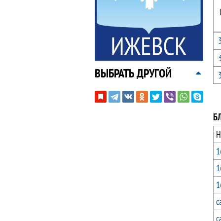
ВЫБРАТЬ ДРУГОЙ
Б
Н
1
1
1
с
с