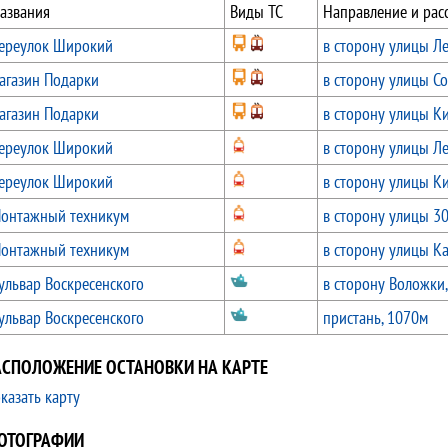
азвания
Виды ТС
Направление и рас
ереулок Широкий
в сторону улицы Л
агазин Подарки
в сторону улицы Со
агазин Подарки
в сторону улицы К
ереулок Широкий
в сторону улицы Л
ереулок Широкий
в сторону улицы К
онтажный техникум
в сторону улицы 30
онтажный техникум
в сторону улицы К
ульвар Воскресенского
в сторону Воложки
ульвар Воскресенского
пристань, 1070м
АСПОЛОЖЕНИЕ ОСТАНОВКИ НА КАРТЕ
казать карту
ОТОГРАФИИ