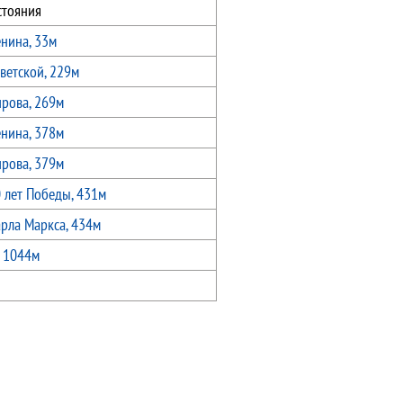
стояния
енина, 33м
ветской, 229м
ирова, 269м
енина, 378м
ирова, 379м
 лет Победы, 431м
арла Маркса, 434м
, 1044м