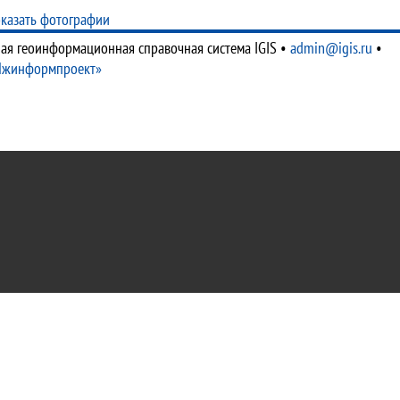
казать фотографии
ая геоинформационная справочная система IGIS
•
admin@igis.ru
•
Ижинформпроект»