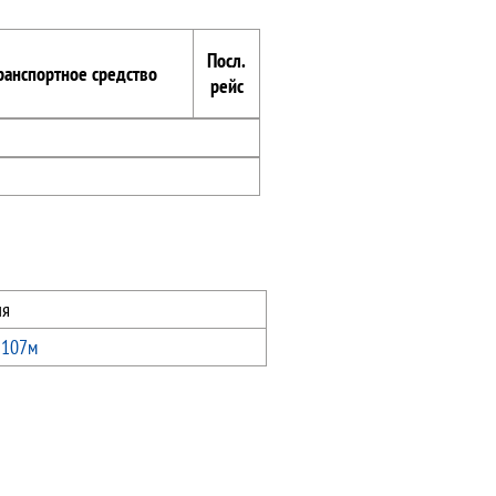
Посл.
ранспортное средство
рейс
ия
 107м