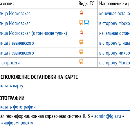
азвания
Виды ТС
Направление и 
лица Московская
конечная остано
лица Московская
в сторону Моско
лица Московская (в том числе тупик)
начальная остан
лица Леваневского
в сторону улицы
лица Леваневского
в сторону микро
лектросети
в сторону Моско
АСПОЛОЖЕНИЕ ОСТАНОВКИ НА КАРТЕ
казать карту
ОТОГРАФИИ
казать фотографии
ая геоинформационная справочная система IGIS
•
admin@igis.ru
•
Ижинформпроект»