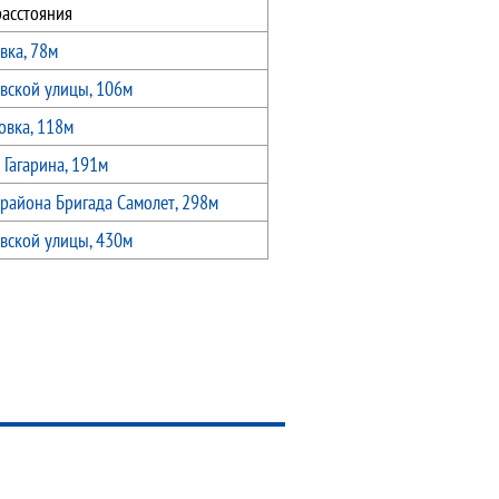
расстояния
вка, 78м
вской улицы, 106м
овка, 118м
 Гагарина, 191м
района Бригада Самолет, 298м
вской улицы, 430м