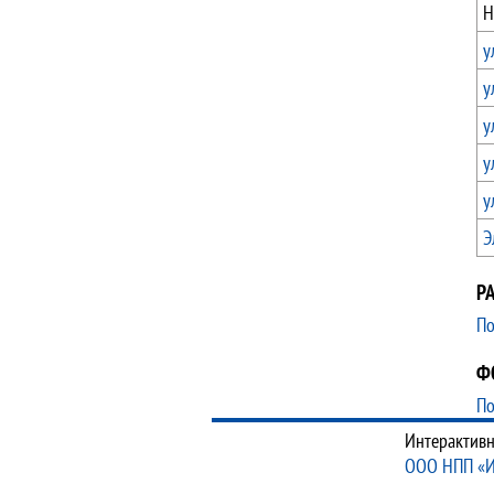
Н
у
у
у
у
у
Э
Р
По
Ф
По
Интерактивн
ООО НПП «