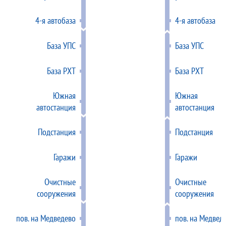
4-я автобаза
4-я автобаза
База УПС
База УПС
База РХТ
База РХТ
Южная
Южная
автостанция
автостанция
Подстанция
Подстанция
Гаражи
Гаражи
Очистные
Очистные
сооружения
сооружения
пов. на Медведево
пов. на Медвед