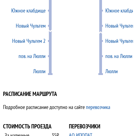
Южное клабдище
Южное клабди
Новый Чультем
Новый Чультем
Новый Чультем 2
Новый Чультем
пов. на Люлли
пов. на Люлли
Люлли
Люлли
РАСПИСАНИЕ МАРШРУТА
Подробное расписание доступно на сайте
перевозчика
СТОИМОСТЬ ПРОЕЗДА
ПЕРЕВОЗЧИКИ
За наличные
35₽
АО ИПОПАТ