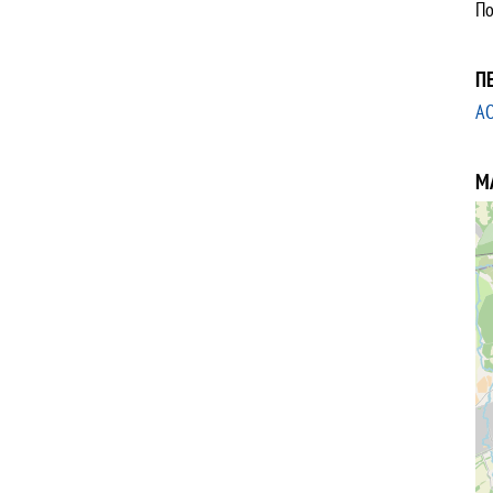
По
П
А
М