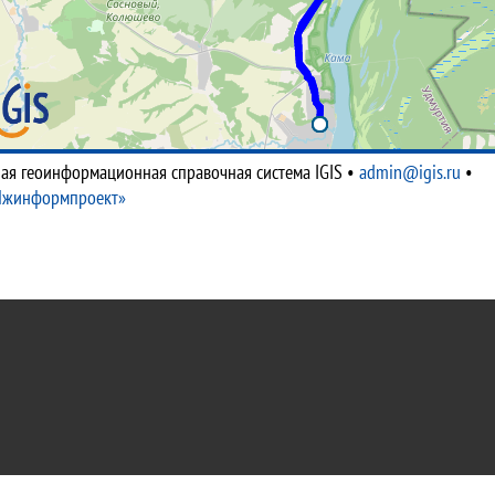
ая геоинформационная справочная система IGIS
•
admin@igis.ru
•
Ижинформпроект»