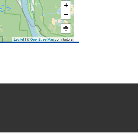
+
−
Leaflet
| ©
OpenStreetMap
contributors