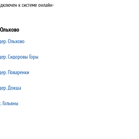
дключен к системе онлайн-
. Ольхово
дер. Ольхово
дер. Сидоровы Горы
дер. Поваренки
дер. Докша
с. Гольяны