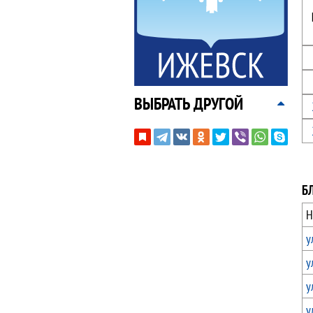
ВЫБРАТЬ ДРУГОЙ
Б
Н
у
у
у
у