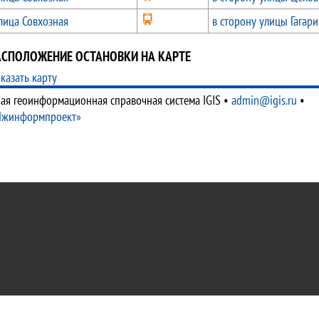
лица Совхозная
в сторону улицы Гагари
АСПОЛОЖЕНИЕ ОСТАНОВКИ НА КАРТЕ
казать карту
ая геоинформационная справочная система IGIS
•
admin@igis.ru
•
Ижинформпроект»