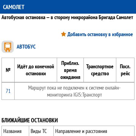
САМОЛЕТ
Автобусная остановка — в сторону микрорайона Бригада Самолет
Добавить остановку в избранное
АВТОБУС
Приблиз.
Идёт до конечной
Транспортное
Посл.
№
время
остановки
средство
рейс
ожидания
Маршрут пока не подключен к системе онлайн-
71
мониторинга IGIS:Транспорт
БЛИЖАЙШИЕ ОСТАНОВКИ
Названия
Виды ТС
Направление и расстояния