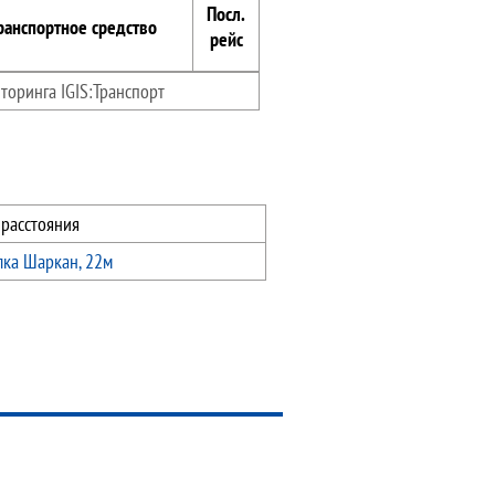
Посл.
ранспортное средство
рейс
торинга IGIS:Транспорт
 расстояния
лка Шаркан, 22м