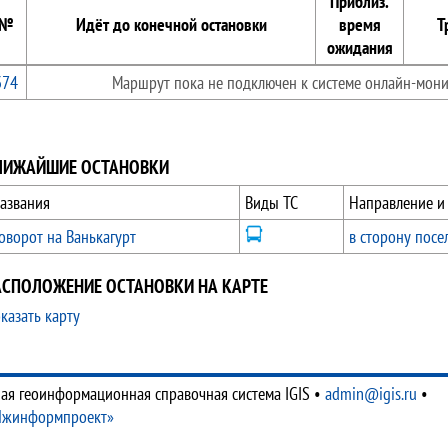
Приблиз.
№
Идёт до конечной остановки
время
Т
ожидания
374
Маршрут пока не подключен к системе онлайн-мони
ЛИЖАЙШИЕ ОСТАНОВКИ
азвания
Виды ТС
Направление и
оворот на Ванькагурт
в сторону посе
АСПОЛОЖЕНИЕ ОСТАНОВКИ НА КАРТЕ
казать карту
ая геоинформационная справочная система IGIS
•
admin@igis.ru
•
Ижинформпроект»