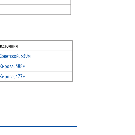
асстояния
Советской, 339м
Кирова, 388м
Кирова, 477м