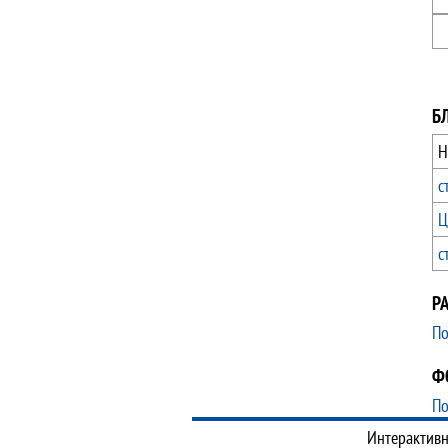
Б
Н
с
Ц
с
Р
По
Ф
По
Интерактивн