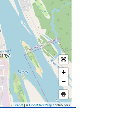
+
−
Leaflet
| ©
OpenStreetMap
contributors