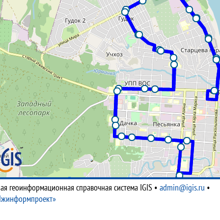
ая геоинформационная справочная система IGIS
•
admin@igis.ru
•
Ижинформпроект»